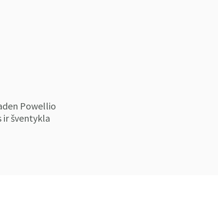
Baden Powellio
s ir šventykla