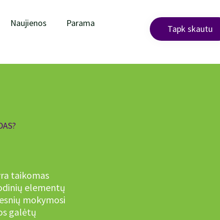
Naujienos
Parama
Tapk skautu
DAS?
yra taikomas
odinių elementų
iresnių mokymosi
os galėtų