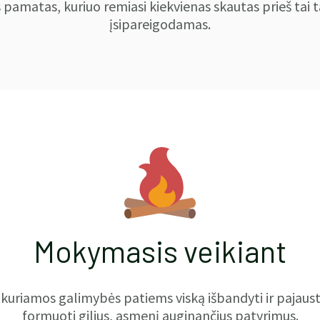
s pamatas, kuriuo remiasi kiekvienas skautas prieš tai
įsipareigodamas.
Mokymasis veikiant
kuriamos galimybės patiems viską išbandyti ir pajaust
formuoti gilius, asmenį auginančius patyrimus.