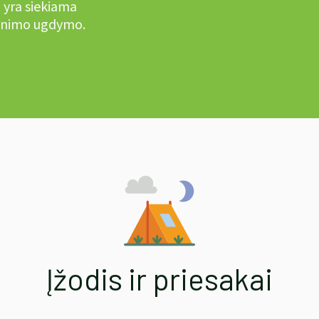
u yra siekiama
jaunimo ugdymo.
Įžodis ir priesakai