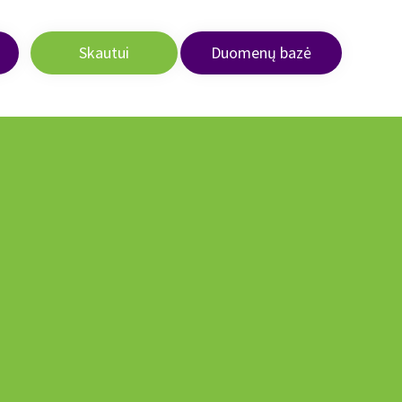
Skautui
Duomenų bazė