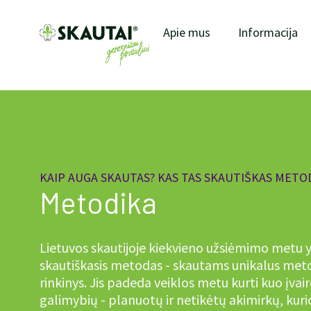
Apie mus
Informacija
KAIP AUGA SKAUTAS? KAS TAS SKAUTIŠKAS METO
Metodika
Lietuvos skautijoje kiekvieno užsiėmimo metu 
skautiškasis metodas - skautams unikalus met
rinkinys. Jis padeda veiklos metu kurti kuo įva
galimybių - planuotų ir netikėtų akimirkų, kuri