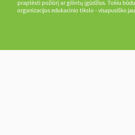
praplėsti požiūrį ar gilintų įgūdžius. Tokiu būd
organizacijos edukacinio tikslo - visapusiško 