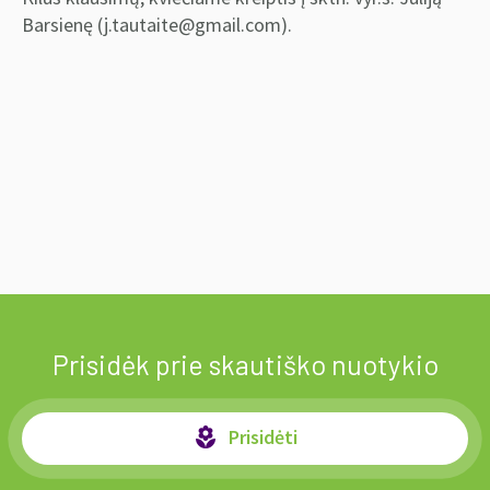
Barsienę (j.tautaite@gmail.com).
Prisidėk prie skautiško nuotykio
Prisidėti
local_florist