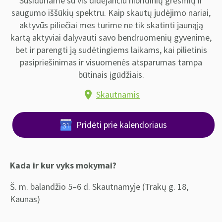
Susiduriame su vis didėjančiu hibridinių grėsmių ir
saugumo iššūkių spektru. Kaip skautų judėjimo nariai,
aktyvūs piliečiai mes turime ne tik skatinti jaunąją
kartą aktyviai dalyvauti savo bendruomenių gyvenime,
bet ir parengti ją sudėtingiems laikams, kai pilietinis
pasipriešinimas ir visuomenės atsparumas tampa
būtinais įgūdžiais.
Skautnamis
location_on
Pridėti prie kalendoriaus
Kada ir kur vyks mokymai?
Š. m. balandžio 5–6 d. Skautnamyje (Trakų g. 18,
Kaunas)