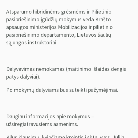
Atsparumo hibridinėms grėsmėms ir Pilietinio
pasipriešinimo įgūdžių mokymus veda Krašto
apsaugos ministerijos Mobilizacijos ir pilietinio
pasipriešinimo departamento, Lietuvos šaulių
sąjungos instruktoriai.
Dalyvavimas nemokamas (maitinimo išlaidas dengia
patys dalyviai).
Po mokymų dalyviams bus suteikti pažymėjimai.
Daugiau informacijos apie mokymus –
užsiregistravusiems asmenims.
Kilus klausimų, kviečiame kreiptis į sktn. vyr.s. Juliją