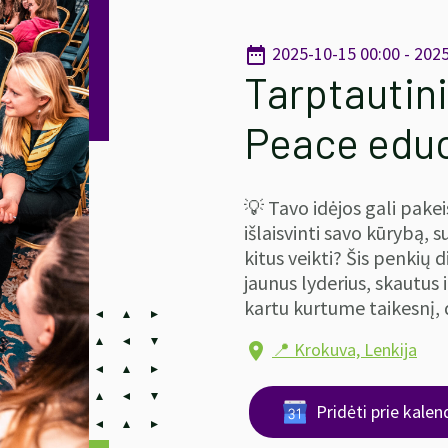
2025-10-15 00:00 - 202
date_range
Tarptautin
Peace edu
💡 Tavo idėjos gali pakei
išlaisvinti savo kūrybą, s
kitus veikti? Šis penkių 
jaunus lyderius, skautus 
kartu kurtume taikesnį, 
📍 Krokuva, Lenkija
location_on
Pridėti prie kalen