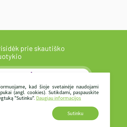
isidėk prie skautiško
uotykio
Prisidėti
local_florist
formuojame, kad šioje svetainėje naudojami
apukai (angl. cookies). Sutikdami, paspauskite
rtu mes - jėga!
gtuką "Sutinku".
Daugiau informacijos
Sutinku