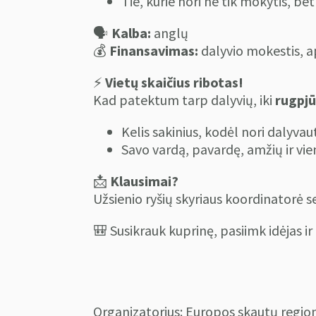
Tie, kurie nori ne tik mokytis, bet 
🗣
Kalba:
anglų
💰
Finansavimas:
dalyvio mokestis, a
⚡
Vietų skaičius ribotas!
Kad patektum tarp dalyvių, iki
rugpjū
Kelis sakinius, kodėl nori dalyvau
Savo vardą, pavardę, amžių ir vi
📩
Klausimai?
Užsienio ryšių skyriaus koordinatorė s
🎒 Susikrauk kuprinę, pasiimk idėjas ir 
Organizatorius: Europos skautų regio