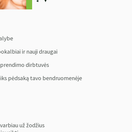
ealybe
kalbiai ir nauji draugai
 sprendimo dirbtuvės
aliks pėdsaką tavo bendruomenėje
svarbiau už žodžius