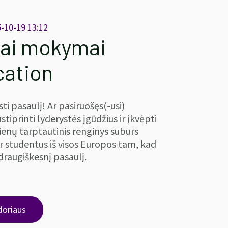
5-10-19 13:12
iai mokymai
cation
sti pasaulį! Ar pasiruošęs(-usi)
ustiprinti lyderystės įgūdžius ir įkvėpti
dienų tarptautinis renginys suburs
ir studentus iš visos Europos tam, kad
draugiškesnį pasaulį.
doriaus