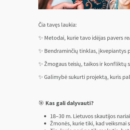
Čia tavęs laukia:
✨ Metodai, kurie tavo idėjas pavers r
✨ Bendraminčių tinklas, įkvepiantys po
✨ Žmogaus teisių, taikos ir konfliktų
✨ Galimybė sukurti projektą, kuris p
🎯
Kas gali dalyvauti?
18–30 m. Lietuvos skautijos nariai
Žmonės, kurie tiki, kad veiksmai 