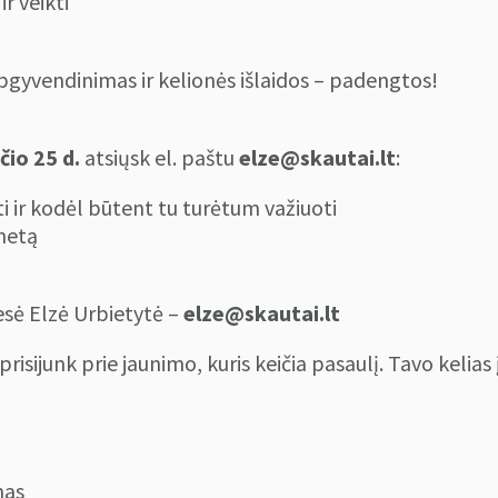
ir veikti
pgyvendinimas ir kelionės išlaidos – padengtos!
čio 25 d.
atsiųsk el. paštu
elze@skautai.lt
:
ti ir kodėl būtent tu turėtum važiuoti
enetą
esė Elzė Urbietytė –
elze@skautai.lt
prisijunk prie jaunimo, kuris keičia pasaulį. Tavo kelias
nas