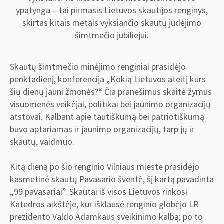
ypatynga – tai pirmasis Lietuvos skautijos renginys,
skirtas kitais metais vyksiančio skautų judėjimo
šimtmečio jubiliejui.
Skautų šimtmečio minėjimo renginiai prasidėjo
penktadienį, konferencija „Kokią Lietuvos ateitį kurs
šių dienų jauni žmonės?“ Čia pranešimus skaitė žymūs
visuomenės veikėjai, politikai bei jaunimo organizacijų
atstovai. Kalbant apie tautiškumą bei patriotiškumą
buvo aptariamas ir jaunimo organizacijų, tarp jų ir
skautų, vaidmuo.
Kitą dieną po šio renginio Vilniaus mieste prasidėjo
kasmetinė skautų Pavasario šventė, šį kartą pavadinta
„99 pavasariai”. Skautai iš visos Lietuvos rinkosi
Katedros aikštėje, kur išklausė renginio globėjo LR
prezidento Valdo Adamkaus sveikinimo kalbą; po to