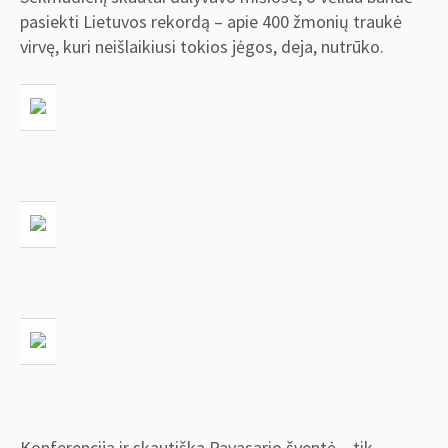
pasiekti Lietuvos rekordą – apie 400 žmonių traukė
virvę, kuri neišlaikiusi tokios jėgos, deja, nutrūko.
Konferencija ir skautiška Pavasario šventė – tik