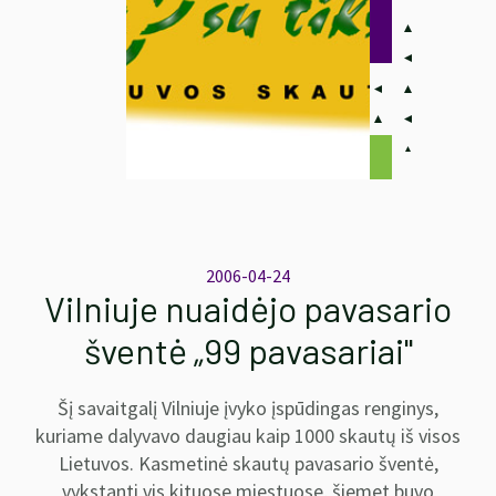
2006-04-24
Vilniuje nuaidėjo pavasario
šventė „99 pavasariai"
Šį savaitgalį Vilniuje įvyko įspūdingas renginys,
kuriame dalyvavo daugiau kaip 1000 skautų iš visos
Lietuvos. Kasmetinė skautų pavasario šventė,
vykstanti vis kituose miestuose, šiemet buvo