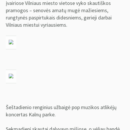
įvairiose Vilniaus miesto vietose vyko skautiškos
pramogos – senovės amatų mugė mažiesiems,
rungtynės paspirtukais didesniems, gerieji darbai
Vilniaus miestui vyriausiems.
Šeštadienio renginius užbaigė pop muzikos atlikėjų
koncertas Kalnų parke.
Sekmadienį skautai dalyvavo mišiose, o vėliau bandė