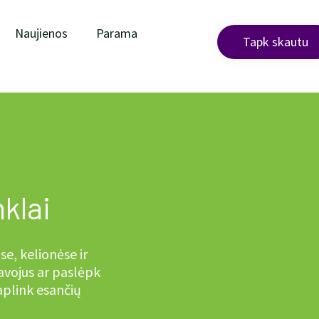
Naujienos
Parama
Tapk skautu
klai
se, kelionėse ir
avojus ar paslėpk
 aplink esančių