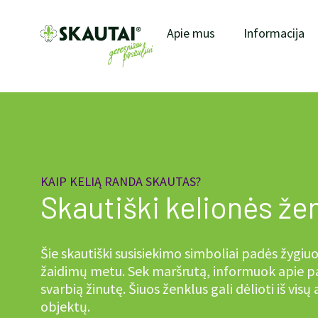
Apie mus
Informacija
KAIP KELIĄ RANDA SKAUTAS?
Skautiški kelionės žen
Šie skautiški susisiekimo simboliai padės žygiuo
žaidimų metu. Sek maršrutą, informuok apie p
svarbią žinutę. Šiuos ženklus gali dėlioti iš visų
objektų.