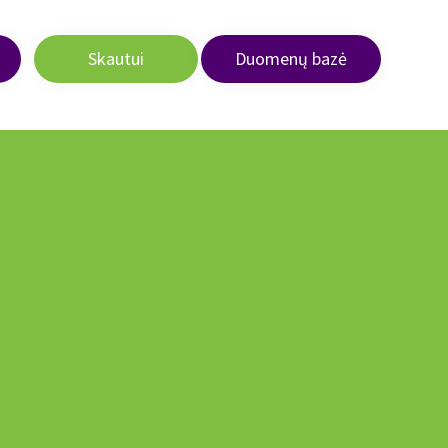
Skautui
Duomenų bazė