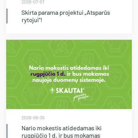
2026-07-07
Skirta parama projektui „Atsparūs
rytojui“!
2026-06-30
Nario mokestis atidedamas iki
rugpjūčio 1 d. ir bus mokamas