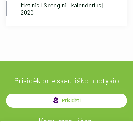
Metinis LS renginių kalendorius |
2026
Prisidėk prie skautiško nuotykio
Prisidėti
local_florist
Kartu mes - jėga!