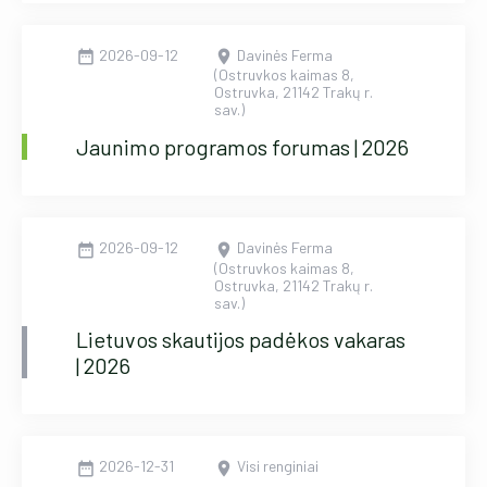
2026-09-12
Davinės Ferma
date_range
location_on
(Ostruvkos kaimas 8,
Ostruvka, 21142 Trakų r.
sav.)
Jaunimo programos forumas | 2026
2026-09-12
Davinės Ferma
date_range
location_on
(Ostruvkos kaimas 8,
Ostruvka, 21142 Trakų r.
sav.)
Lietuvos skautijos padėkos vakaras
| 2026
2026-12-31
Visi renginiai
date_range
location_on