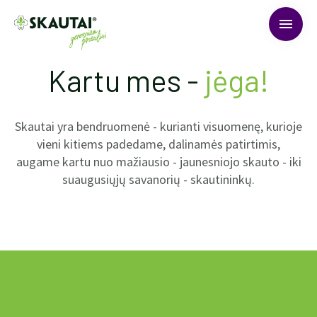
menu
Kartu mes -
jėga!
Skautai yra bendruomenė - kurianti visuomenę, kurioje
vieni kitiems padedame, dalinamės patirtimis,
augame kartu nuo mažiausio - jaunesniojo skauto - iki
suaugusiųjų savanorių - skautininkų.