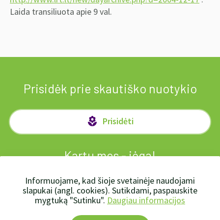
Laida transiliuota apie 9 val.
Prisidėk prie skautiško nuotykio
Prisidėti
local_florist
Kartu mes - jėga!
Informuojame, kad šioje svetainėje naudojami
slapukai (angl. cookies). Sutikdami, paspauskite
mygtuką "Sutinku".
Daugiau informacijos