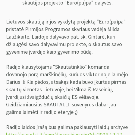
skautijos projekto "Euro(pu)pa" dalyvės.
Lietuvos skautiją ir jos vykdytą projektą "Euro(pu)pa"
pristatė Pirmijos Programos skyriaus vedėja Milda
Laužikaitė. Laidoje dalyvavo pat. sk. Gintarė, kuri
džiaugėsi savo dalyvavimu projekte, o skautus savo
gyvenime įvardijo kaip gyvenimo būdą.
Radijo klausytojams "Skautatinklio" komanda
dovanojo porą marškinėlių, kuriuos viktorinoje laimėjo
Darius iš Klaipėdos, atsakęs kada buvo įkurtas pirmas
skautų vienetas Lietuvoje, bei Vilma iš Raseinių,
įvardijusi žvaigždučių skaičių ES vėliavoje.
Geidžiamiausius SKAUTAI.LT suvenyrus dabar jau
galima laimėti ir radijo eteryje ;)
Radijo laidos įrašą bus galima paklausyti laidų archyve
http://www.lrt.lt/new/dayarchive.php?d=2004-12-17
.