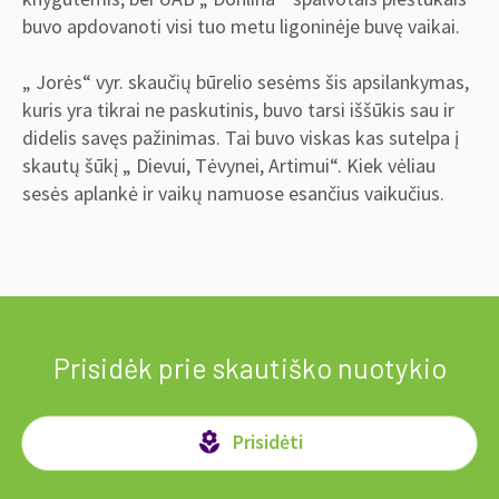
buvo apdovanoti visi tuo metu ligoninėje buvę vaikai.
„ Jorės“ vyr. skaučių būrelio sesėms šis apsilankymas,
kuris yra tikrai ne paskutinis, buvo tarsi iššūkis sau ir
didelis savęs pažinimas. Tai buvo viskas kas sutelpa į
skautų šūkį „ Dievui, Tėvynei, Artimui“. Kiek vėliau
sesės aplankė ir vaikų namuose esančius vaikučius.
Prisidėk prie skautiško nuotykio
Prisidėti
local_florist