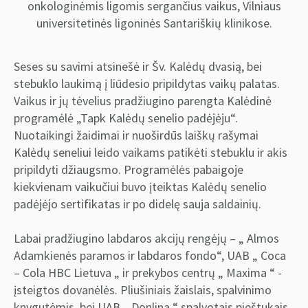
onkologinėmis ligomis sergančius vaikus, Vilniaus
universitetinės ligoninės Santariškių klinikose.
Seses su savimi atsinešė ir Šv. Kalėdų dvasią, bei
stebuklo laukimą į liūdesio pripildytas vaikų palatas.
Vaikus ir jų tėvelius pradžiugino parengta Kalėdinė
programėlė „Tapk Kalėdų senelio padėjėju“.
Nuotaikingi žaidimai ir nuoširdūs laiškų rašymai
Kalėdų seneliui leido vaikams patikėti stebuklu ir akis
pripildyti džiaugsmo. Programėlės pabaigoje
kiekvienam vaikučiui buvo įteiktas Kalėdų senelio
padėjėjo sertifikatas ir po didelę sauja saldainių.
Labai pradžiugino labdaros akcijų rengėjų – „ Almos
Adamkienės paramos ir labdaros fondo“, UAB „ Coca
– Cola HBC Lietuva „ ir prekybos centrų „ Maxima “ -
įsteigtos dovanėlės. Pliušiniais žaislais, spalvinimo
knygutėmis, bei UAB „ Donlina “ spalvotais pieštukais