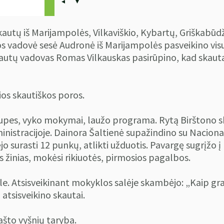
autų iš Marijampolės, Vilkaviškio, Kybartų, Griškabūdžio
s vadovė sesė Audronė iš Marijampolės pasveikino visus
kautų vadovas Romas Vilkauskas pasirūpino, kad skautai
ios skautiškos poros.
rupes, vyko mokymai, laužo programa. Rytą Birštono sk
nistracijoje. Dainora Šaltienė supažindino su Nacional
o surasti 12 punkų, atlikti užduotis. Pavargę sugrįžo į
s žinias, mokėsi rikiuotės, pirmosios pagalbos.
e. Atsisveikinant mokyklos salėje skambėjo: „Kaip gra
 atsisveikino skautai.
što vyšnių taryba.