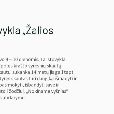
ykla „Žalios
o 9 – 10 dienomis. Tai stovykla
mpolės krašto vyresnių skautų
skautui sukanka 14 metų jis gali tapti
yręs skautas turi daug ką išmanyti ir
 pasimokyti, išbandyti save ir
uto į žodžiui. „Nokiname vyšnias“
s atidaryme.