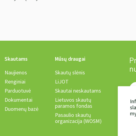
Skautams
Mūsų draugai
Pr
n
Naujienos
Skautų slėnis
Renginiai
LiJOT
Parduotuvė
Skautai neskautams
Dokumentai
Lietuvos skautų
In
paramos fondas
sl
Duomenų bazė
Ka
my
Pasaulio skautų
organizacija (WOSM)