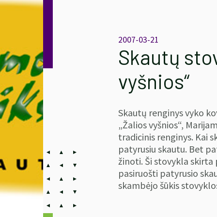
2007-03-21
Skautų stov
vyšnios“
Skautų renginys vyko kov
„Žalios vyšnios“, Marija
tradicinis renginys. Kai 
patyrusiu skautu. Bet pat
žinoti. Ši stovykla skirta
pasiruošti patyrusio ska
skambėjo šūkis stovyklo