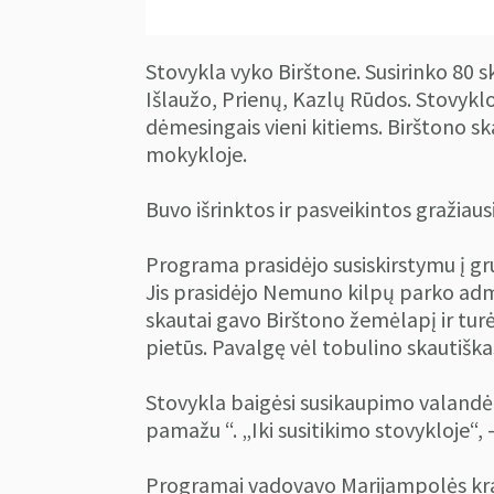
Stovykla vyko Birštone. Susirinko 80 sk
Išlaužo, Prienų, Kazlų Rūdos. Stovyklo
dėmesingais vieni kitiems. Birštono s
mokykloje.
Buvo išrinktos ir pasveikintos gražiaus
Programa prasidėjo susiskirstymu į g
Jis prasidėjo Nemuno kilpų parko admi
skautai gavo Birštono žemėlapį ir turėj
pietūs. Pavalgę vėl tobulino skautiška
Stovykla baigėsi susikaupimo valandėl
pamažu “. „Iki susitikimo stovykloje“, -
Programai vadovavo Marijampolės kra