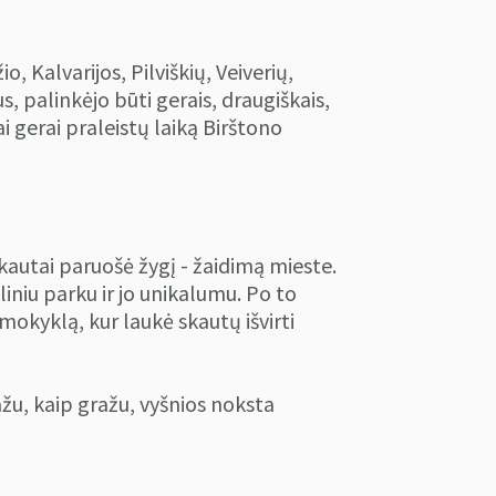
, Kalvarijos, Pilviškių, Veiverių,
, palinkėjo būti gerais, draugiškais,
 gerai praleistų laiką Birštono
autai paruošė žygį - žaidimą mieste.
iniu parku ir jo unikalumu. Po to
 mokyklą, kur laukė skautų išvirti
žu, kaip gražu, vyšnios noksta