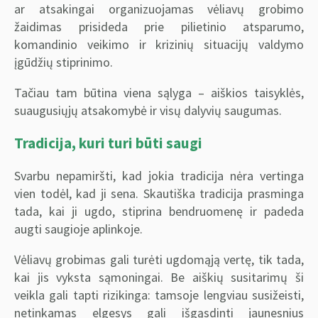
ar atsakingai organizuojamas vėliavų grobimo
žaidimas prisideda prie pilietinio atsparumo,
komandinio veikimo ir krizinių situacijų valdymo
įgūdžių stiprinimo.
Tačiau tam būtina viena sąlyga – aiškios taisyklės,
suaugusiųjų atsakomybė ir visų dalyvių saugumas.
Tradicija, kuri turi būti saugi
Svarbu nepamiršti, kad jokia tradicija nėra vertinga
vien todėl, kad ji sena. Skautiška tradicija prasminga
tada, kai ji ugdo, stiprina bendruomenę ir padeda
augti saugioje aplinkoje.
Vėliavų grobimas gali turėti ugdomąją vertę, tik tada,
kai jis vyksta sąmoningai. Be aiškių susitarimų ši
veikla gali tapti rizikinga: tamsoje lengviau susižeisti,
netinkamas elgesys gali išgąsdinti jaunesnius