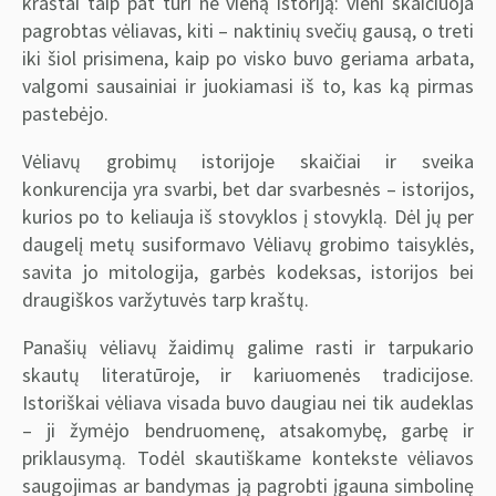
kraštai taip pat turi ne vieną istoriją: vieni skaičiuoja
pagrobtas vėliavas, kiti – naktinių svečių gausą, o treti
iki šiol prisimena, kaip po visko buvo geriama arbata,
valgomi sausainiai ir juokiamasi iš to, kas ką pirmas
pastebėjo.
Vėliavų grobimų istorijoje skaičiai ir sveika
konkurencija yra svarbi, bet dar svarbesnės – istorijos,
kurios po to keliauja iš stovyklos į stovyklą. Dėl jų per
daugelį metų susiformavo Vėliavų grobimo taisyklės,
savita jo mitologija, garbės kodeksas, istorijos bei
draugiškos varžytuvės tarp kraštų.
Panašių vėliavų žaidimų galime rasti ir tarpukario
skautų literatūroje, ir kariuomenės tradicijose.
Istoriškai vėliava visada buvo daugiau nei tik audeklas
– ji žymėjo bendruomenę, atsakomybę, garbę ir
priklausymą. Todėl skautiškame kontekste vėliavos
saugojimas ar bandymas ją pagrobti įgauna simbolinę