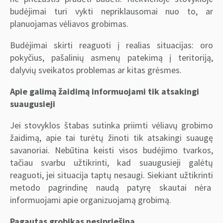
budėjimai turi vykti nepriklausomai nuo to, ar
planuojamas vėliavos grobimas.
Budėjimai skirti reaguoti į realias situacijas: oro
pokyčius, pašalinių asmenų patekimą į teritoriją,
dalyvių sveikatos problemas ar kitas grėsmes.
Apie galimą žaidimą informuojami tik atsakingi
suaugusieji
Jei stovyklos štabas sutinka priimti vėliavų grobimo
žaidimą, apie tai turėtų žinoti tik atsakingi suaugę
savanoriai. Nebūtina keisti visos budėjimo tvarkos,
tačiau svarbu užtikrinti, kad suaugusieji galėtų
reaguoti, jei situacija taptų nesaugi. Siekiant užtikrinti
metodo pagrindinę naudą patyrę skautai nėra
informuojami apie organizuojamą grobimą.
Pagautas grobikas nesipriešina