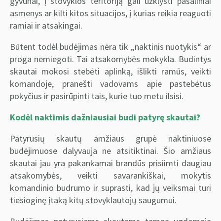
gyvūnai, į stovyklos teritoriją gali užklysti pašaliniai
asmenys ar kilti kitos situacijos, į kurias reikia reaguoti
ramiai ir atsakingai.
Būtent todėl budėjimas nėra tik „naktinis nuotykis“ ar
proga nemiegoti. Tai atsakomybės mokykla. Budintys
skautai mokosi stebėti aplinką, išlikti ramūs, veikti
komandoje, pranešti vadovams apie pastebėtus
pokyčius ir pasirūpinti tais, kurie tuo metu ilsisi.
Kodėl naktimis dažniausiai budi patyrę skautai?
Patyrusių skautų amžiaus grupė naktiniuose
budėjimuose dalyvauja ne atsitiktinai. Šio amžiaus
skautai jau yra pakankamai brandūs prisiimti daugiau
atsakomybės, veikti savarankiškai, mokytis
komandinio budrumo ir suprasti, kad jų veiksmai turi
tiesioginę įtaką kitų stovyklautojų saugumui.