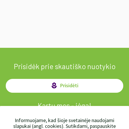
Prisidėk prie skautiško nuotykio
Prisidėti
local_florist
Kartu mes - jėga!
Informuojame, kad šioje svetainėje naudojami
slapukai (angl. cookies). Sutikdami, paspauskite