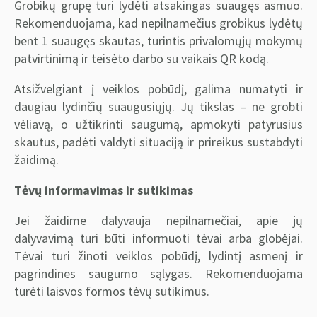
Grobikų grupę turi lydėti atsakingas suaugęs asmuo.
Rekomenduojama, kad nepilnamečius grobikus lydėtų
bent 1 suaugęs skautas, turintis privalomųjų mokymų
patvirtinimą ir teisėto darbo su vaikais QR kodą.
Atsižvelgiant į veiklos pobūdį, galima numatyti ir
daugiau lydinčių suaugusiųjų. Jų tikslas – ne grobti
vėliavą, o užtikrinti saugumą, apmokyti patyrusius
skautus, padėti valdyti situaciją ir prireikus sustabdyti
žaidimą.
Tėvų informavimas ir sutikimas
Jei žaidime dalyvauja nepilnamečiai, apie jų
dalyvavimą turi būti informuoti tėvai arba globėjai.
Tėvai turi žinoti veiklos pobūdį, lydintį asmenį ir
pagrindines saugumo sąlygas. Rekomenduojama
turėti laisvos formos tėvų sutikimus.