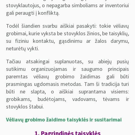
stovyklautojus, o nepagarba simboliams ar inventoriui
gali peraugti į konfliktą.
Todėl šiandien svarbu aiškiai pasakyti: tokie vėliavų
grobimai, kurie vyksta be stovyklos žinios, be taisyklių,
su fiziniu kontaktu, gąsdinimu ar žalos darymu,
neturėtų vykti.
Tačiau atsakingai suplanuotas, su abiejų pusių
sutikimu organizuojamas ir saugumo principais
paremtas vėliavų grobimo žaidimas gali būti
prasmingas ugdomasis metodas. Tam ši tradicija turi
būti ne slapta, o aiškiai suprantama visiems:
grobikams, budėtojams, vadovams, tėvams ir
stovyklos štabui.
Vėliavų grobimo žaidimo taisyklės ir susitarimai
1. Pagrindinės taisyklės