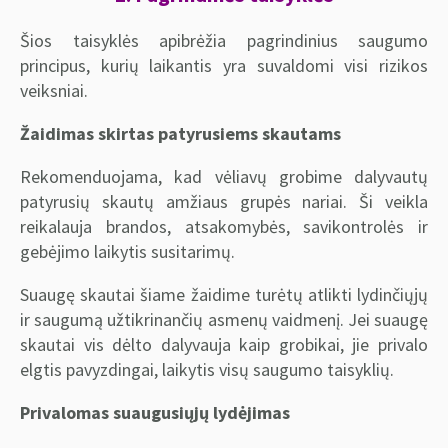
Šios taisyklės apibrėžia pagrindinius saugumo
principus, kurių laikantis yra suvaldomi visi rizikos
veiksniai.
Žaidimas skirtas patyrusiems skautams
Rekomenduojama, kad vėliavų grobime dalyvautų
patyrusių skautų amžiaus grupės nariai. Ši veikla
reikalauja brandos, atsakomybės, savikontrolės ir
gebėjimo laikytis susitarimų.
Suaugę skautai šiame žaidime turėtų atlikti lydinčiųjų
ir saugumą užtikrinančių asmenų vaidmenį. Jei suaugę
skautai vis dėlto dalyvauja kaip grobikai, jie privalo
elgtis pavyzdingai, laikytis visų saugumo taisyklių.
Privalomas suaugusiųjų lydėjimas