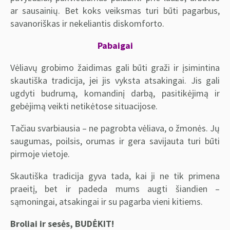
ar sausainių. Bet koks veiksmas turi būti pagarbus,
savanoriškas ir nekeliantis diskomforto.
Pabaigai
Vėliavų grobimo žaidimas gali būti graži ir įsimintina
skautiška tradicija, jei jis vyksta atsakingai. Jis gali
ugdyti budrumą, komandinį darbą, pasitikėjimą ir
gebėjimą veikti netikėtose situacijose.
Tačiau svarbiausia – ne pagrobta vėliava, o žmonės. Jų
saugumas, poilsis, orumas ir gera savijauta turi būti
pirmoje vietoje.
Skautiška tradicija gyva tada, kai ji ne tik primena
praeitį, bet ir padeda mums augti šiandien –
sąmoningai, atsakingai ir su pagarba vieni kitiems.
Broliai ir sesės, BUDĖKIT!