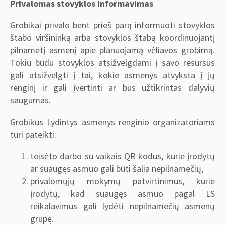
Privalomas stovyklos informavimas
Grobikai privalo bent prieš parą informuoti stovyklos
štabo viršininką arba stovyklos štabą koordinuojantį
pilnametį asmenį apie planuojamą vėliavos grobimą.
Tokiu būdu stovyklos atsižvelgdami į savo resursus
gali atsižvelgti į tai, kokie asmenys atvyksta į jų
renginį ir gali įvertinti ar bus užtikrintas dalyvių
saugumas.
Grobikus Lydintys asmenys renginio organizatoriams
turi pateikti:
teisėto darbo su vaikais QR kodus, kurie įrodytų
ar suaugęs asmuo gali būti šalia nepilnamečių,
privalomųjų mokymų patvirtinimus, kurie
įrodytų, kad suaugęs asmuo pagal LS
reikalavimus gali lydėti nepilnamečių asmenų
grupę.