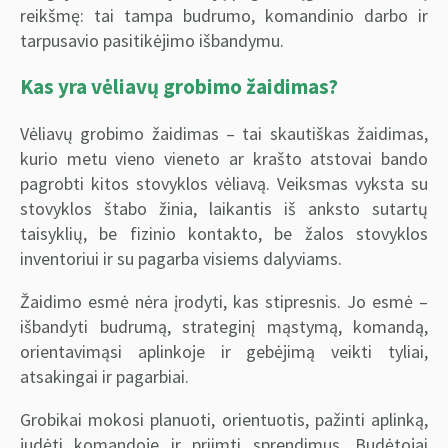
reikšmę: tai tampa budrumo, komandinio darbo ir
tarpusavio pasitikėjimo išbandymu.
Kas yra vėliavų grobimo žaidimas?
Vėliavų grobimo žaidimas – tai skautiškas žaidimas,
kurio metu vieno vieneto ar krašto atstovai bando
pagrobti kitos stovyklos vėliavą. Veiksmas vyksta su
stovyklos štabo žinia, laikantis iš anksto sutartų
taisyklių, be fizinio kontakto, be žalos stovyklos
inventoriui ir su pagarba visiems dalyviams.
Žaidimo esmė nėra įrodyti, kas stipresnis. Jo esmė –
išbandyti budrumą, strateginį mąstymą, komandą,
orientavimąsi aplinkoje ir gebėjimą veikti tyliai,
atsakingai ir pagarbiai.
Grobikai mokosi planuoti, orientuotis, pažinti aplinką,
judėti komandoje ir priimti sprendimus. Budėtojai