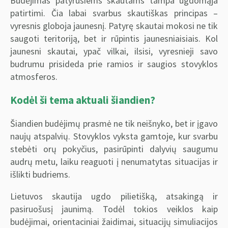
Budėjimas patyrusiems skautams tampa ugdomąja
patirtimi. Čia labai svarbus skautiškas principas –
vyresnis globoja jaunesnį. Patyrę skautai mokosi ne tik
saugoti teritoriją, bet ir rūpintis jaunesniaisiais. Kol
jaunesni skautai, ypač vilkai, ilsisi, vyresnieji savo
budrumu prisideda prie ramios ir saugios stovyklos
atmosferos.
Kodėl ši tema aktuali šiandien?
Šiandien budėjimų prasmė ne tik neišnyko, bet ir įgavo
naujų atspalvių. Stovyklos vyksta gamtoje, kur svarbu
stebėti orų pokyčius, pasirūpinti dalyvių saugumu
audrų metu, laiku reaguoti į nenumatytas situacijas ir
išlikti budriems.
Lietuvos skautija ugdo pilietišką, atsakingą ir
pasiruošusį jaunimą. Todėl tokios veiklos kaip
budėjimai, orientaciniai žaidimai, situacijų simuliacijos