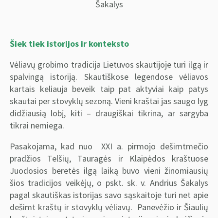
Šakalys
Šiek tiek istorijos ir konteksto
Vėliavų grobimo tradicija Lietuvos skautijoje turi ilgą ir
spalvingą istoriją. Skautiškose legendose vėliavos
kartais keliauja beveik taip pat aktyviai kaip patys
skautai per stovyklų sezoną. Vieni kraštai jas saugo lyg
didžiausią lobį, kiti – draugiškai tikrina, ar sargyba
tikrai nemiega.
Pasakojama, kad nuo XXI a. pirmojo dešimtmečio
pradžios Telšių, Tauragės ir Klaipėdos kraštuose
Juodosios beretės ilgą laiką buvo vieni žinomiausių
šios tradicijos veikėjų, o pskt. sk. v. Andrius Šakalys
pagal skautiškas istorijas savo sąskaitoje turi net apie
dešimt kraštų ir stovyklų vėliavų. Panevėžio ir Šiaulių