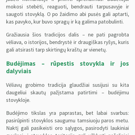
mokosi stebėti, reaguoti, bendrauti tarpusavyje ir
saugoti stovyklą. O po žaidimo abi pusės gali aptarti,
kas pavyko, kur buvo spragų ir ką galima patobulinti.
Gražiausia šios tradicijos dalis – ne pati pagrobta
vėliava, o istorijos, bendrystė ir draugiškas ryšys, kuris
gali atsirasti tarp skirtingų kraštų ar vienetų.
Budėjimas – rūpestis stovykla ir jos
dalyviais
Vėliavų grobimo tradicija glaudžiai susijusi su kita
daugeliui skautų pažįstama patirtimi – budėjimu
stovykloje.
Budėjimo tikslas yra paprastas, bet labai svarbus:
pasirūpinti stovyklos saugumu tamsiuoju paros metu.
Naktį gali pasikeisti oro sąlygos, pasirodyti laukiniai