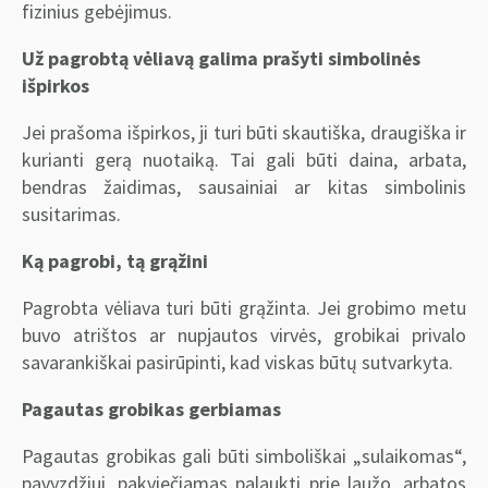
fizinius gebėjimus.
Už pagrobtą vėliavą galima prašyti simbolinės
išpirkos
Jei prašoma išpirkos, ji turi būti skautiška, draugiška ir
kurianti gerą nuotaiką. Tai gali būti daina, arbata,
bendras žaidimas, sausainiai ar kitas simbolinis
susitarimas.
Ką pagrobi, tą grąžini
Pagrobta vėliava turi būti grąžinta. Jei grobimo metu
buvo atrištos ar nupjautos virvės, grobikai privalo
savarankiškai pasirūpinti, kad viskas būtų sutvarkyta.
Pagautas grobikas gerbiamas
Pagautas grobikas gali būti simboliškai „sulaikomas“,
pavyzdžiui, pakviečiamas palaukti prie laužo, arbatos