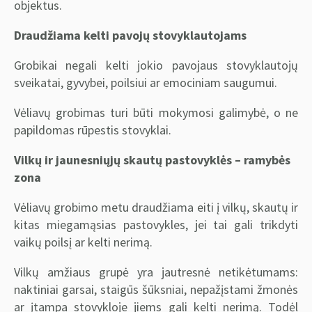
objektus.
Draudžiama kelti pavojų stovyklautojams
Grobikai negali kelti jokio pavojaus stovyklautojų
sveikatai, gyvybei, poilsiui ar emociniam saugumui.
Vėliavų grobimas turi būti mokymosi galimybė, o ne
papildomas rūpestis stovyklai.
Vilkų ir jaunesniųjų skautų pastovyklės – ramybės
zona
Vėliavų grobimo metu draudžiama eiti į vilkų, skautų ir
kitas miegamąsias pastovykles, jei tai gali trikdyti
vaikų poilsį ar kelti nerimą.
Vilkų amžiaus grupė yra jautresnė netikėtumams:
naktiniai garsai, staigūs šūksniai, nepažįstami žmonės
ar įtampa stovykloje jiems gali kelti nerimą. Todėl