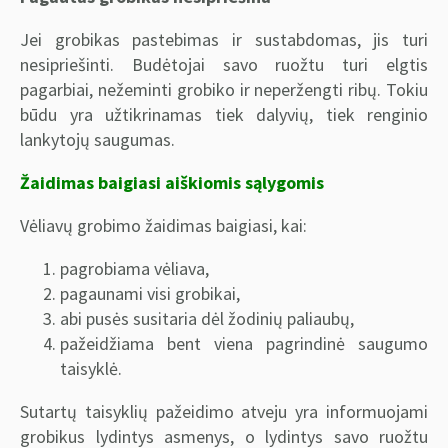
Jei grobikas pastebimas ir sustabdomas, jis turi
nesipriešinti. Budėtojai savo ruožtu turi elgtis
pagarbiai, nežeminti grobiko ir neperžengti ribų. Tokiu
būdu yra užtikrinamas tiek dalyvių, tiek renginio
lankytojų saugumas.
Žaidimas baigiasi aiškiomis sąlygomis
Vėliavų grobimo žaidimas baigiasi, kai:
pagrobiama vėliava,
pagaunami visi grobikai,
abi pusės susitaria dėl žodinių paliaubų,
pažeidžiama bent viena pagrindinė saugumo
taisyklė.
Sutartų taisyklių pažeidimo atveju yra informuojami
grobikus lydintys asmenys, o lydintys savo ruožtu