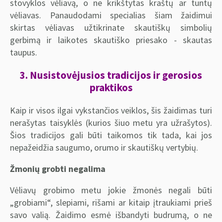
stovyklos vėliavą, o ne krikštytas kraštų ar tuntų
vėliavas. Panaudodami specialias šiam žaidimui
skirtas vėliavas užtikrinate skautiškų simbolių
gerbimą ir laikotes skautiško priesako - skautas
taupus.
3. Nusistovėjusios tradicijos ir gerosios
praktikos
Kaip ir visos ilgai vykstančios veiklos, šis žaidimas turi
nerašytas taisyklės (kurios šiuo metu yra užrašytos).
Šios tradicijos gali būti taikomos tik tada, kai jos
nepažeidžia saugumo, orumo ir skautiškų vertybių.
Žmonių grobti negalima
Vėliavų grobimo metu jokie žmonės negali būti
„grobiami“, slepiami, rišami ar kitaip įtraukiami prieš
savo valią. Žaidimo esmė išbandyti budrumą, o ne