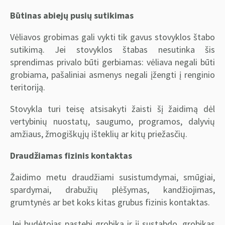
Būtinas abiejų pusių sutikimas
Vėliavos grobimas gali vykti tik gavus stovyklos štabo
sutikimą. Jei stovyklos štabas nesutinka šis
sprendimas privalo būti gerbiamas: vėliava negali būti
grobiama, pašaliniai asmenys negali įžengti į renginio
teritoriją.
Stovykla turi teisę atsisakyti žaisti šį žaidimą dėl
vertybinių nuostatų, saugumo, programos, dalyvių
amžiaus, žmogiškųjų išteklių ar kitų priežasčių.
Draudžiamas fizinis kontaktas
Žaidimo metu draudžiami susistumdymai, smūgiai,
spardymai, drabužių plėšymas, kandžiojimas,
grumtynės ar bet koks kitas grubus fizinis kontaktas.
Jei budėtojas pastebi grobiką ir jį sustabdo, grobikas