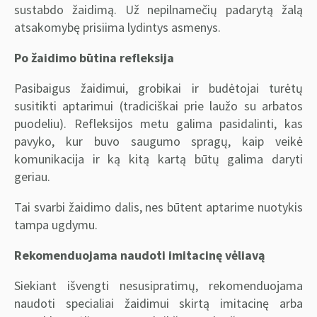
sustabdo žaidimą. Už nepilnamečių padarytą žalą
atsakomybę prisiima lydintys asmenys.
Po žaidimo būtina refleksija
Pasibaigus žaidimui, grobikai ir budėtojai turėtų
susitikti aptarimui (tradiciškai prie laužo su arbatos
puodeliu). Refleksijos metu galima pasidalinti, kas
pavyko, kur buvo saugumo spragų, kaip veikė
komunikacija ir ką kitą kartą būtų galima daryti
geriau.
Tai svarbi žaidimo dalis, nes būtent aptarime nuotykis
tampa ugdymu.
Rekomenduojama naudoti imitacinę vėliavą
Siekiant išvengti nesusipratimų, rekomenduojama
naudoti specialiai žaidimui skirtą imitacinę arba