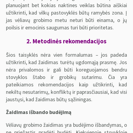
planuojant bet kokias naktines veiklas būtina aiškiai
užtikrinti, kad vilkų pastovyklės būtų ramybės zona. Į
jas vėliavų grobimo metu neturi būti einama, o jų
poilsis ir emocinis saugumas turi būti prioritetas.
2. Metodinės rekomendacijos
Šios taisyklės nėra vien formalumas – jos padeda
užtikrinti, kad žaidimas turėtų ugdomąją prasmę. Jos
nėra privalomos ir gali būti koreguojamos bendru
stovyklos štabo ir grobikų sutarimu. Čia yra
pateikiamos rekomendacijos kaip užtikrinti, kad
nekiltų nesutarimų, konfliktų ir paprasčiausiai, kad visi
jaustųsi, kad žaidimas būtų sąžiningas.
Žaidimas išbando budėjimą
Vėliavų grobimo žaidimas yra budėjimo išbandymas, o
ne priežastis pradėti budėti. Kiekvienoje stovykloje