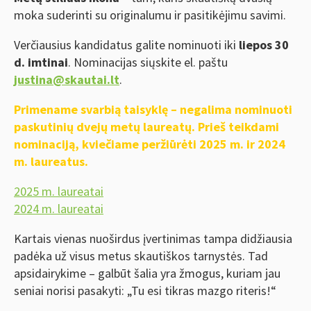
moka suderinti su originalumu ir pasitikėjimu savimi.
Verčiausius kandidatus galite nominuoti iki
liepos 30
d. imtinai
. Nominacijas siųskite el. paštu
justina@skautai.lt
.
Primename svarbią taisyklę – negalima nominuoti
paskutinių dvejų metų laureatų. Prieš teikdami
nominaciją, kviečiame peržiūrėti 2025 m. ir 2024
m. laureatus.
2025 m. laureatai
2024 m. laureatai
Kartais vienas nuoširdus įvertinimas tampa didžiausia
padėka už visus metus skautiškos tarnystės. Tad
apsidairykime – galbūt šalia yra žmogus, kuriam jau
seniai norisi pasakyti: „Tu esi tikras mazgo riteris!“