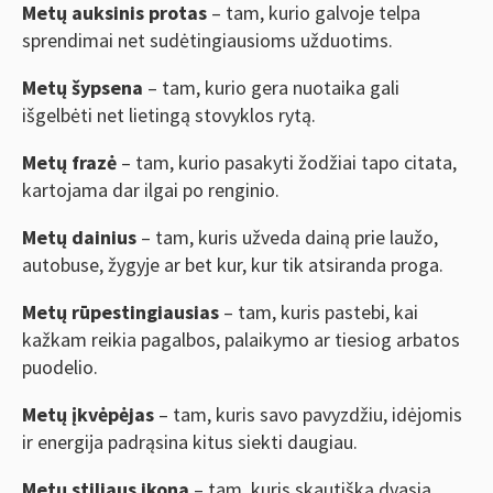
Metų auksinis protas
– tam, kurio galvoje telpa
sprendimai net sudėtingiausioms užduotims.
Metų šypsena
– tam, kurio gera nuotaika gali
išgelbėti net lietingą stovyklos rytą.
Metų frazė
– tam, kurio pasakyti žodžiai tapo citata,
kartojama dar ilgai po renginio.
Metų dainius
– tam, kuris užveda dainą prie laužo,
autobuse, žygyje ar bet kur, kur tik atsiranda proga.
Metų rūpestingiausias
– tam, kuris pastebi, kai
kažkam reikia pagalbos, palaikymo ar tiesiog arbatos
puodelio.
Metų įkvėpėjas
– tam, kuris savo pavyzdžiu, idėjomis
ir energija padrąsina kitus siekti daugiau.
Metų stiliaus ikona
– tam, kuris skautišką dvasią