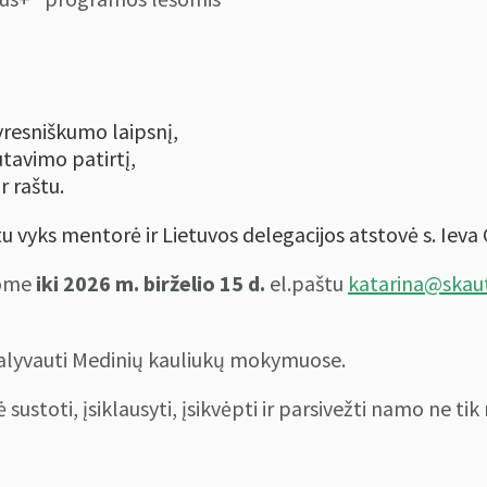
yresniškumo laipsnį,
tavimo patirtį,
r raštu.
u vyks mentorė ir Lietuvos delegacijos atstovė s. Ieva 
šome
iki 2026 m. birželio 15 d.
el.paštu
katarina@skaut
dalyvauti Medinių kauliukų mokymuose.
stoti, įsiklausyti, įsikvėpti ir parsivežti namo ne tik 