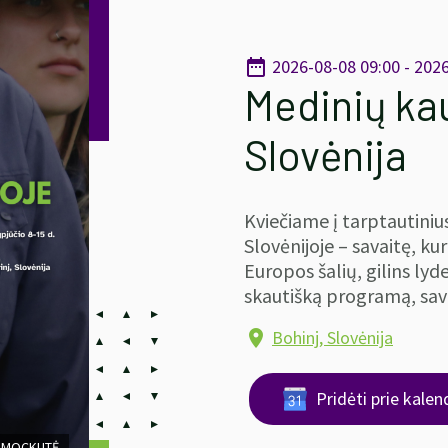
2026-08-08 09:00 - 202
date_range
Medinių ka
Slovėnija
Kviečiame į tarptautini
Slovėnijoje – savaitę, kur
Europos šalių, gilins lyd
skautišką programą, sav
Bohinj, Slovėnija
location_on
Pridėti prie kalen
Ė MOCKUTĖ