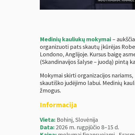
Medinių kauliukų mokymai
– aukšči
organizuoti pats skautų įkūrėjas Rob
Londono, Anglijoje. Kursus baigę asmen
(Skandinavijos šalyse – juodą) pintą k
Mokymai skirti organizacijos nariams, k
skautiško judėjimo labui. Medinių kaul
žmogus.
Informacija
Vieta:
Bohinj, Slovėnija
Data:
2026 m. rugpjūčio 8–15 d.
Kaina:
mokymai finansuojami „Erasm