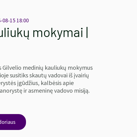
6-08-15 18:00
uliukų mokymai |
us Gilvelio medinių kauliukų mokymus
ioje susitiks skautų vadovai iš įvairių
erystės įgūdžius, kalbėsis apie
anorystę ir asmeninę vadovo misiją.
doriaus