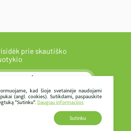
isidėk prie skautiško
uotykio
Prisidėti
local_florist
formuojame, kad šioje svetainėje naudojami
apukai (angl. cookies). Sutikdami, paspauskite
rtu mes - jėga!
gtuką "Sutinku".
Daugiau informacijos
Sutinku