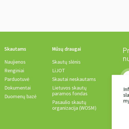
Skautams
Mūsų draugai
Pr
n
Naujienos
Skautų slėnis
Renginiai
LiJOT
Parduotuvė
Skautai neskautams
Dokumentai
Lietuvos skautų
In
paramos fondas
sl
Duomenų bazė
Ka
my
Pasaulio skautų
organizacija (WOSM)