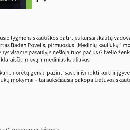
ausio lygmens skautiškos patirties kursai skautų vad
ertas Baden Povelis, pirmuosius „Medinių kauliukų“ m
ys visame pasaulyje nešioja tuos pačius Gilvelio ženkl
aklaraiščio movą ir medinius kauliukus.
urie norėtų geriau pažinti save ir išmokti kurti ir įgy
iukų mokymai – tai aukščiausia pakopa Lietuvos skautij
us+“ programos lėšomis