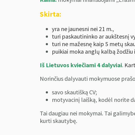
Skirta:
yra ne jaunesni nei 21 m.,
turi paskautininko ar aukštesnį v
turi ne mažesnę kaip 5 metų skau
puikiai moka anglų kalbą žodžiu i
Iš Lietuvos kviečiami 4 dalyviai
.
Kart
Norinčius dalyvauti mokymuose pra
savo skautišką CV;
motyvacinį laišką, kodėl norite 
Tai daugiau nei mokymai. Tai galimybė su
kurti skautybę.