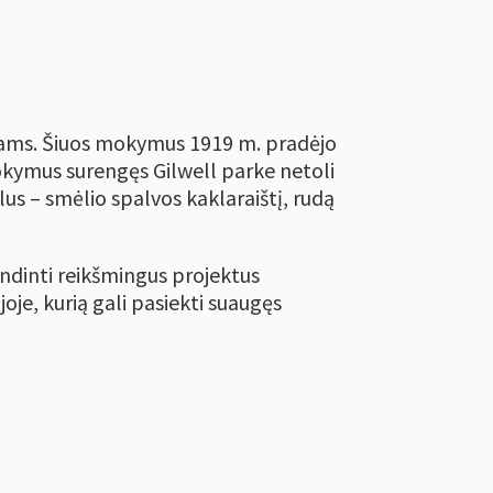
ovams. Šiuos mokymus 1919 m. pradėjo
okymus surengęs Gilwell parke netoli
us – smėlio spalvos kaklaraištį, rudą
vendinti reikšmingus projektus
oje, kurią gali pasiekti suaugęs