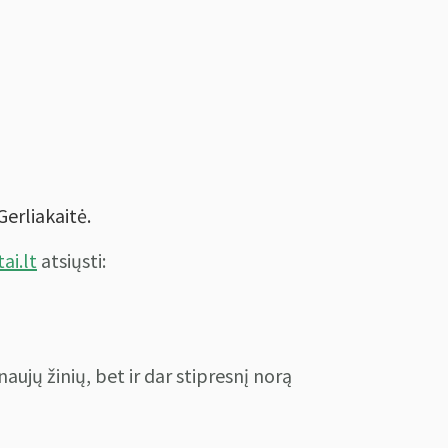
Gerliakaitė.
ai.lt
atsiųsti:
naujų žinių, bet ir dar stipresnį norą