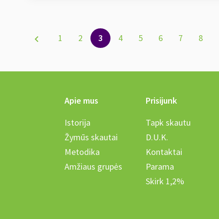
1
2
3
4
5
6
7
8
chevron_left
Apie mus
Prisijunk
Istorija
Tapk skautu
Žymūs skautai
D.U.K.
Metodika
Kontaktai
Amžiaus grupės
Parama
Skirk 1,2%