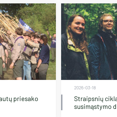
2026-03-18
kautų priesako
Straipsnių cikl
susimąstymo d