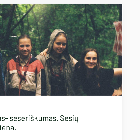
as- seseriškumas. Sesių
iena.