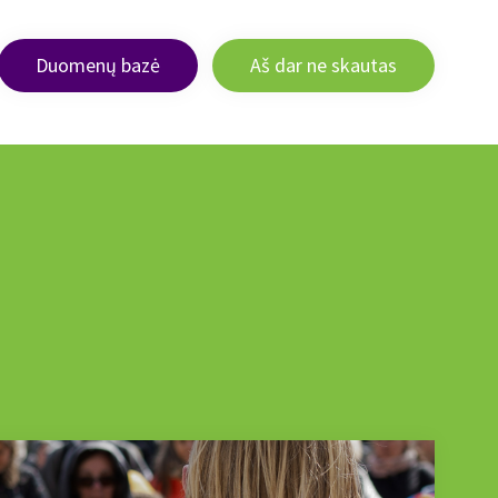
Duomenų bazė
Aš dar ne skautas