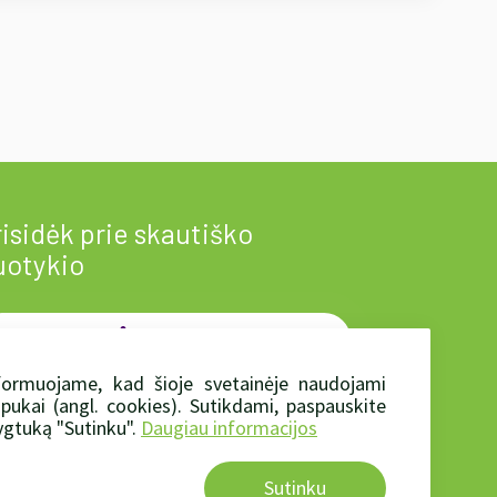
isidėk prie skautiško
uotykio
Prisidėti
local_florist
formuojame, kad šioje svetainėje naudojami
apukai (angl. cookies). Sutikdami, paspauskite
rtu mes - jėga!
gtuką "Sutinku".
Daugiau informacijos
Sutinku