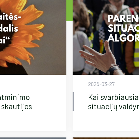
2026-03-27
 atminimo
Kai svarbiausia 
 skautijos
situacijų vald