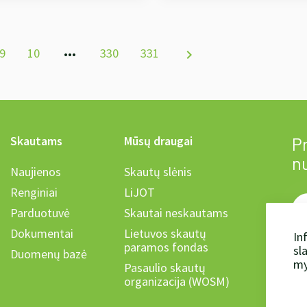
9
10
330
331
more_horiz
chevron_right
Skautams
Mūsų draugai
Pr
n
Naujienos
Skautų slėnis
Renginiai
LiJOT
Parduotuvė
Skautai neskautams
Dokumentai
Lietuvos skautų
In
paramos fondas
sl
Duomenų bazė
Ka
my
Pasaulio skautų
organizacija (WOSM)